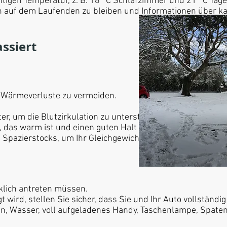
chtigen Temperatur, z. B. 18 °C Schlafzimmer und 21 °C Tag
 auf dem Laufenden zu bleiben und Informationen über ka
ssiert
 Wärmeverluste zu vermeiden.
r, um die Blutzirkulation zu unterstützen.
 das warm ist und einen guten Halt hat.
Spazierstocks, um Ihr Gleichgewicht zu verbessern.
rklich antreten müssen.
ird, stellen Sie sicher, dass Sie und Ihr Auto vollständig 
, Wasser, voll aufgeladenes Handy, Taschenlampe, Spaten