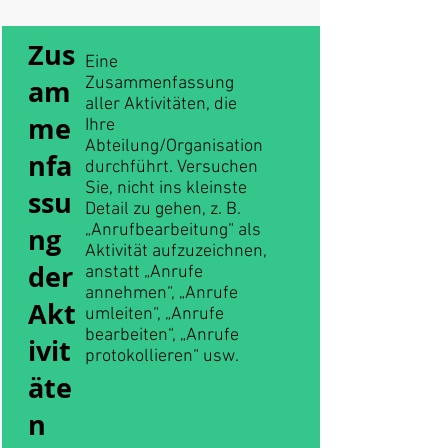
Zus
Eine
am
Zusammenfassung
aller Aktivitäten, die
me
Ihre
Abteilung/Organisation
nfa
durchführt. Versuchen
Sie, nicht ins kleinste
ssu
Detail zu gehen, z. B.
„Anrufbearbeitung“ als
ng
Aktivität aufzuzeichnen,
der
anstatt „Anrufe
annehmen“, „Anrufe
Akt
umleiten“, „Anrufe
bearbeiten“, „Anrufe
ivit
protokollieren“ usw.
äte
n