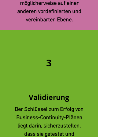
möglicherweise auf einer
anderen vordefinierten und
vereinbarten Ebene.
3
Validierung
Der Schlüssel zum Erfolg von
Business-Continuity-Plänen
liegt darin, sicherzustellen,
dass sie getestet und