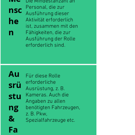
Die Mindestanzahl an
nsc
Personal, die zur
Ausführung dieser
he
Aktivität erforderlich
ist, zusammen mit den
n
Fähigkeiten, die zur
Ausführung der Rolle
erforderlich sind.
Au
Für diese Rolle
srü
erforderliche
Ausrüstung, z. B.
stu
Kameras. Auch die
Angaben zu allen
ng
benötigten Fahrzeugen,
z. B. Pkw,
&
Spezialfahrzeuge etc.
Fa